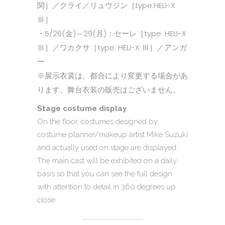
関］／クライ／リュウジン［type:HELI-X
Ⅲ］
・5/26(金)～29(月)：セーレ［type: HELI-X
Ⅲ］／ワカクサ［type: HELI-X Ⅲ］／アンガ
ー
※展示衣裳は、都合により変更する場合があ
ります。舞台衣装の販売はございません。
Stage costume display
On the floor, costumes designed by
costume planner/makeup artist Mike Suzuki
and actually used on stage are displayed.
The main cast will be exhibited on a daily
basis so that you can see the full design
with attention to detail in 360 degrees up
close.