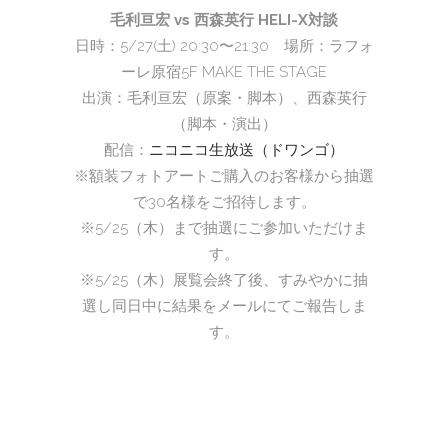
毛利亘宏 vs 西森英行 HELI-X対談
日時：5/27(土) 20:30〜21:30 場所：ラフォ
ーレ原宿5F MAKE THE STAGE
出演：毛利亘宏（原案・脚本）、西森英行
（脚本・演出）
配信：
ニコニコ生放送（ドワンゴ）
※額装フォトアートご購入のお客様から抽選
で30名様をご招待します。
※5/25（木）まで抽選にご参加いただけま
す。
※5/25（木）展覧会終了後、すみやかに抽
選し同日中に結果をメールにてご報告しま
す。