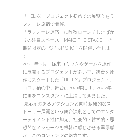
「HELI-X」プロジェクト初めての展覧会をラ
フォーレ原宿で開催。
「ラフォーレ原宿」に昨秋ローンチしたばか
りの注目スペース「MAKE THE STAGE」で
期間限定の POP-UP SHOP を開催いたしま
す!
2020年12月 従来コミックやゲームを原作
に展開するプロジェクトが多い中、舞台を原
作にスタートした「HELI-X」プロジェクト。
コロナ禍の中、舞台は2021年にⅡ、2022年
にⅢをコンスタントに上演してきました。
見応えのあるアクションと同時多発的なス
トーリー展開という舞台演劇としてのエンタ
ーテイメント性に加え、社会的・哲学的・思
想的なメッセージを根幹に感じさせる重厚感
が、このコンテンツの魅力です。