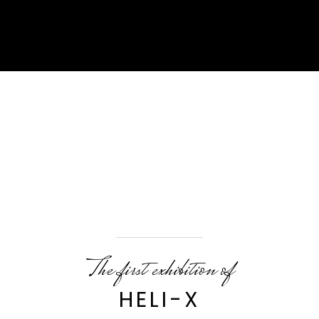
The first exhibition of
HELI-X