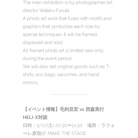
The main exhibition is by photographer/art
director Wataru Furuta
A photo art work that fuses with motifs and
graphics that symbolize each role by
special techniques. It will be framed,
displayed and sold.
All framed photo art is limited sale only
during the event period.
We will also sell original goods such as T-
shirts, eco bags, sacoches, and hand
mirrors.
【イベント情報】毛利亘宏 vs 西森英行
HELI-X対談
日時：5/27(土) 20:30〜21:30 場所：ラフォ
ーレ原宿5F MAKE THE STAGE