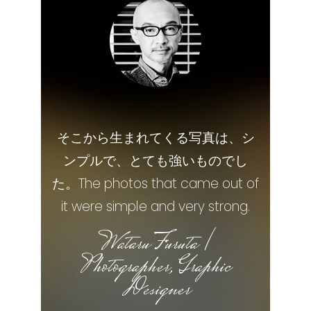
あえて難しいことにチャレンジし
私たちが目指したのは、「極限の
そこから生まれてくる写真は、シ
衣裳は人物像を表現するためだけ
なければいけないと感じました。
世界を生きる登場人物たちの、深
ではなく、本来“オートクチュー
ンプルで、とても強いものでし
た。The photos that came out of
ル“です。 Costumes are not only
そうでなければ日本の演劇界は前
い人間ドラマ」を描くことでし
に進んでいかないと考えたからで
た。 What we aimed for was to
it were simple and very strong.
used to express a person's
image, but are essentially "haute
draw "a deep human drama of
す。 I felt that I had to dare to
Wataru Furuta /
challenge something difficult. This
characters living in a world of
couture."
Photographer, Graphic
is because I thought that
extremes".
Mike Suzuki / Costume
Designer
otherwise the Japanese theater