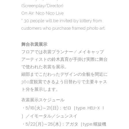
(Screenplay/Director)
On Air: Nico Nico Live
* 30 people will be invited by lottery from
customers who purchase framed photo art.
舞台衣裳展示
フロアでは衣裳プランナー / メイキャップ
アーティストの鈴木真育が手掛け実際に舞台
で使われた衣裳を展示。
細部までこだわったデザインの全貌を間近に
360度観賞できるよう日替わりで主要キャス
ト分を展示します。
衣裳展示スケジュール
・5/18(火)～21(日)：ゼロ［type: HELI-X Ⅰ
］／イモータル／シュンスイ
・5/22(月)～25(木)：アガタ［type:螺旋機