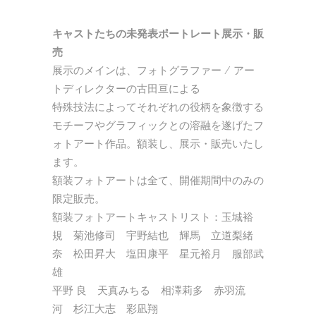
キャストたちの未発表ポートレート展示・販
売
展示のメインは、フォトグラファー / アー
トディレクターの古田亘による
特殊技法によってそれぞれの役柄を象徴する
モチーフやグラフィックとの溶融を遂げたフ
ォトアート作品。額装し、展示・販売いたし
ます。
額装フォトアートは全て、開催期間中のみの
限定販売。
額装フォトアートキャストリスト：玉城裕
規 菊池修司 宇野結也 輝馬 立道梨緒
奈 松田昇大 塩田康平 星元裕月 服部武
雄
平野 良 天真みちる 相澤莉多 赤羽流
河 杉江大志 彩凪翔