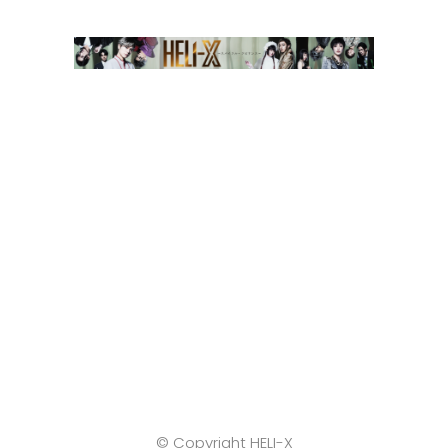
LET’S CONNECT ON
SOCIAL MEDIA
© Copyright HELI-X