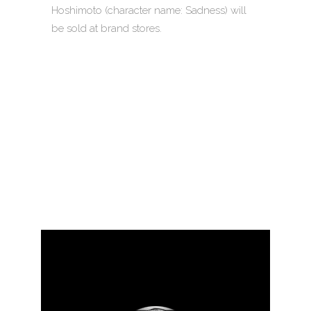
Hoshimoto (character name: Sadness) will
be sold at brand stores.